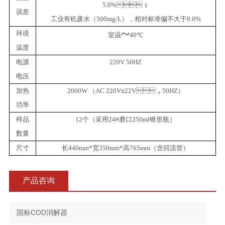
5.0%
；
误差
工业有机废水（
500mg/L
），相对标准偏不大于
8.0%
~
环境
室温
40
℃
温度
电源
220V 50HZ
电压
加热
2000W
（
AC 220V
±
22V
，
50HZ
）
功率
样品
12
个（采用
24#
磨口
250ml
锥形瓶）
数量
尺寸
长
440mm*
宽
350mm*
高
765mm
（含回流管）
产品咨询