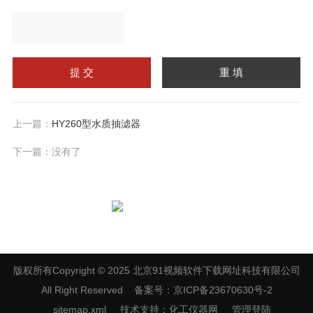
请输入计算结果（填写阿
拉伯数字），如：三加四
上一篇：
HY260型水质抽滤器
=7
下一篇：没有了
扫一扫，关注91视频软件下载网址
版权所有Copyright © 2025 北京91视频软件下载网址科技有限公司
All Right Reserved
备案号：京ICP备23670630号-2
sitemap.xml
技术支持：
化工仪器网
管理登陆