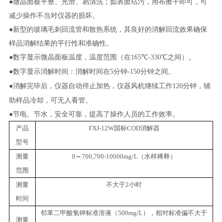
●微晶面板平整、光滑、易清洗；如表面玷污，用布擦干即可，可
减少操作不当对仪器的损坏。
●新型的玻璃毛刺回流管和散热系统，其良好的消解回流效果确保
样品消解结果的平行性和准确性。
●数字显示微晶面板温度，温度范围（在
℃
℃之间）。
165
-330
●数字显示消解时间：消解时间在
分钟
分钟之间。
5
-150
●消解完毕后，仪器自动停止加热，仪器风机继续工作
分钟，辅
120
助样品冷却，可无人看管。
●节电、节水，安全可靠，提高了操作人员的工作效率。
产品
FXJ-12W
国标
COD
消解器
型号
测量
0
～
700,700-10000mg/L
（水样稀释）
范围
测量
不大于
2
小时
时间
邻苯二甲酸氢钾标准溶液（
500mg/L
），相对标准偏不大于
测量